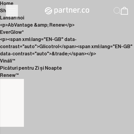
Home
Shop
Lansări noi
<p>AbVantage &amp; Renew</p>
EverGlow*
<p><span xml:lang="EN-GB" data-
contrast="auto">Glicotrol</span><span xml:lang="EN-GB"
data-contrast="auto">&trade;</span></p>
Vináli™
Picături pentru Zi și Noapte
Renew™