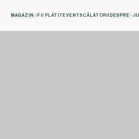
MAGAZIN
FII PLĂTIT
EVENTS
CĂLĂTORII
DESPRE
J