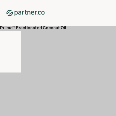
Home
Shop
Îngrijire Personală
Pastă de dinți Reviive™
Priime™ Fractionated Coconut Oil