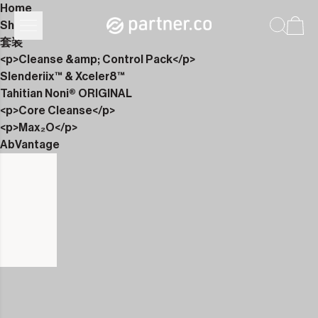
Home
Shop
套装
<p>Cleanse &amp; Control Pack</p>
Slenderiix™ & Xceler8™
Tahitian Noni® ORIGINAL
<p>Core Cleanse</p>
<p>Max₂O</p>
AbVantage