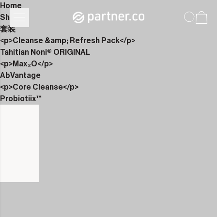
Home
Shop
套装
<p>Cleanse &amp; Refresh Pack</p>
Tahitian Noni® ORIGINAL
<p>Max₂O</p>
AbVantage
<p>Core Cleanse</p>
Probiotiix™