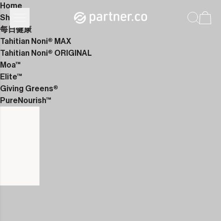
Home
Shop
每日健康
Tahitian Noni® MAX
Tahitian Noni® ORIGINAL
Moa™
Elite™
Giving Greens®
PureNourish™