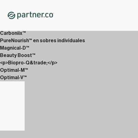
Home
Shop
Packs 12 semanas Discover
12 Semanas Esenciales 1
Carboniix™
PureNourish™ en sobres individuales
Magnical-D™
Beauty Boost™
<p>Biopro-Q&trade;</p>
Optimal-M™
Optimal-V™