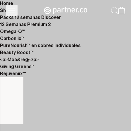
Home
Shop
Packs 12 semanas Discover
12 Semanas Premium 2
Omega-Q™
Carboniix™
PureNourish™ en sobres individuales
Beauty Boost™
<p>Moa&reg;</p>
Giving Greens™
Rejuveniix™