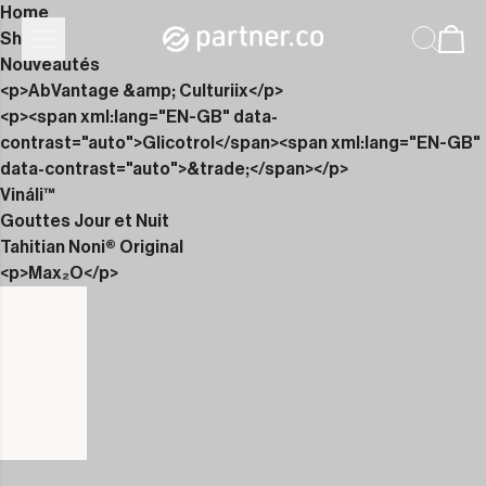
Home
Shop
Nouveautés
<p>AbVantage &amp; Culturiix</p>
<p><span xml:lang="EN-GB" data-
contrast="auto">Glicotrol</span><span xml:lang="EN-GB"
data-contrast="auto">&trade;</span></p>
Vináli™
Gouttes Jour et Nuit
Tahitian Noni® Original
<p>Max₂O</p>