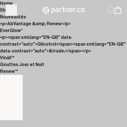
Home
Shop
Nouveautés
<p>AbVantage &amp; Renew</p>
EverGlow*
<p><span xml:lang="EN-GB" data-
contrast="auto">Glicotrol</span><span xml:lang="EN-GB"
data-contrast="auto">&trade;</span></p>
Vináli™
Gouttes Jour et Nuit
Renew™