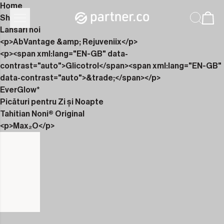
Home
Shop
Lansări noi
<p>AbVantage &amp; Rejuveniix</p>
<p><span xml:lang="EN-GB" data-
contrast="auto">Glicotrol</span><span xml:lang="EN-GB"
data-contrast="auto">&trade;</span></p>
EverGlow*
Picături pentru Zi și Noapte
Tahitian Noni® Original
<p>Max₂O</p>