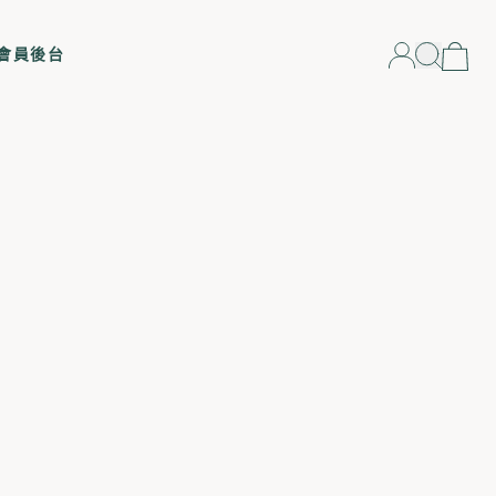
gory
會員後台
與錠劑
活
購貨
議及活動
化道機能
補給
部保養
組